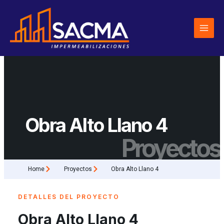
Ir
al
contenido
Obra Alto Llano 4
Proyectos
Home
Proyectos
Obra Alto Llano 4
DETALLES DEL PROYECTO
Obra Alto Llano 4